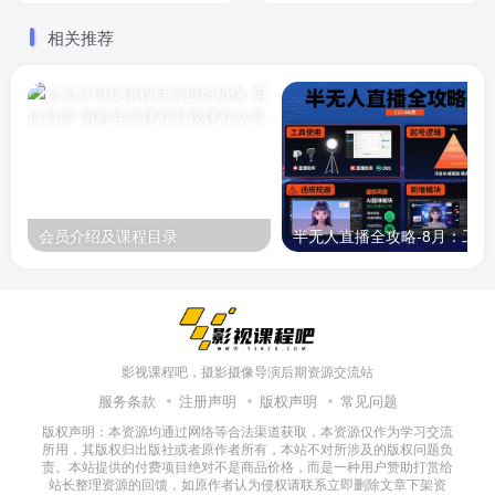
相关推荐
会员介绍及课程目录
半无人直播
影视课程吧，摄影摄像导演后期资源交流站
服务条款
注册声明
版权声明
常见问题
版权声明：本资源均通过网络等合法渠道获取，本资源仅作为学习交流
所用，其版权归出版社或者原作者所有，本站不对所涉及的版权问题负
责。本站提供的付费项目绝对不是商品价格，而是一种用户赞助打赏给
站长整理资源的回馈，如原作者认为侵权请联系立即删除文章下架资