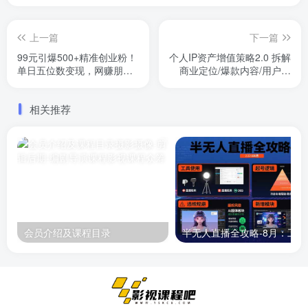
上一篇
下一篇
99元引爆500+精准创业粉！
个人IP资产增值策略2.0 拆解
单日五位数变现，网赚朋友
商业定位/爆款内容/用户运
圈获客核心技术教程…
营/私域销转四大模块
相关推荐
会员介绍及课程目录
半无人直播