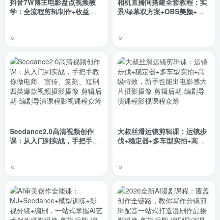
抖音7W博主电影盘点视频教
相机直播间搭建全套教程：实
学：全流程剪辑制作+收益开
景/绿幕双方案+OBS美颜+多
通+商单收徒，零基础快速变
平台流程，零基础打造专业直
现
播间
Seedance2.0高清视频创作
大叔丝滑运镜剪辑课：运镜步
课：从入门到实战，手把手教
伐+稳定器+多车型实拍+高级
你做电商、宣传、复刻、短剧
特效，新手也能出电影感大片
四类爆款视频