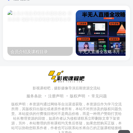
会员介绍及课程目录
半无人直播
影视课程吧，摄影摄像导演后期资源交流站
服务条款
注册声明
版权声明
常见问题
版权声明：本资源均通过网络等合法渠道获取，本资源仅作为学习交流
所用，其版权归出版社或者原作者所有，本站不对所涉及的版权问题负
责。本站提供的付费项目绝对不是商品价格，而是一种用户赞助打赏给
站长整理资源的回馈，如原作者认为侵权请联系立即删除文章下架资
源，另外，本站整理的所有课程均无售后答疑，如果您想购买正版，本
站可以协助您联系作者，作者也可以联系站长将自己的正版课程链接植
入文章中。