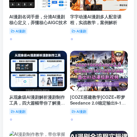
AI漫剧名词手册，分清AI漫剧
字字动漫AI漫剧多人配音课
核心定义，弄懂核心AIGC技术
程，实战教学，案例解析
AI漫剧
AI漫剧
从现象级AI漫剧解析漫剧制作
[COZE搭建教学]COZE+即梦
工具，四大篇幅带你了解漫
Seedance 2.0稳定输出9-16-
剧，打造高流量高质感的AI漫
25宫格分镜图直出AI漫剧视频
AI漫剧
AI漫剧
剧作品