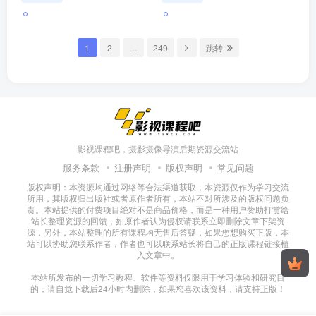
也能独立做漫剧
1
2
…
249
跳转
影视课程吧，摄影摄像导演后期资源交流站
服务条款
注册声明
版权声明
常见问题
版权声明：本资源均通过网络等合法渠道获取，本资源仅作为学习交流
所用，其版权归出版社或者原作者所有，本站不对所涉及的版权问题负
责。本站提供的付费项目绝对不是商品价格，而是一种用户赞助打赏给
站长整理资源的回馈，如原作者认为侵权请联系立即删除文章下架资
源，另外，本站整理的所有课程均无售后答疑，如果您想购买正版，本
站可以协助您联系作者，作者也可以联系站长将自己的正版课程链接植
入文章中。
本站所发布的一切学习教程、软件等资料仅限用于学习体验和研究目
的；请自觉下载后24小时内删除，如果您喜欢该资料，请支持正版！