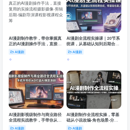
AI漫剧制作教学，带你掌握真
AI漫剧全流程实操课｜20节系
正的AI漫剧操作手法，直接复
统课，从基础认知到后期合
用的实操流程
成，零基础也能上手
AI漫剧
AI漫剧
AI漫剧影视级制作与商业路径
AI漫剧制作全流程实操，零基
全流程实战教学，手带你从0
础从小说改编-角色场景-分镜
打造AI爆款漫剧
生成-剪辑成片一步到位，小白
AI漫剧
AI漫剧