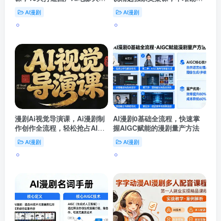
板
论，全程落地干货
AI漫剧
AI漫剧
漫剧Ai视觉导演课，Ai漫剧制
AI漫剧0基础全流程，快速掌
作创作全流程，轻松抢占AI漫
握AIGC赋能的漫剧量产方法
剧赛道风口
AI漫剧
AI漫剧