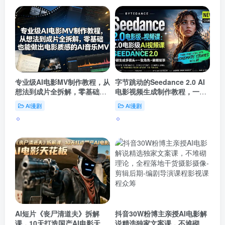
专业级AI电影MV制作教程，从
字节跳动的Seedance 2.0 AI
想法到成片全拆解，零基础也
电影视频生成制作教程，一键
能做出电影质感的AI音乐MV
生成多镜头+一致角色+音频叙
AI漫剧
AI漫剧
事-中英字幕
AI短片《丧尸清道夫》拆解
抖音30W粉博主亲授AI电影解
课，10天打造国产AI电影天花
说精选独家文案课，不堆砌理