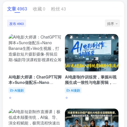
文章
4963
收藏
0
粉丝
43
发布
排序
4963
AI电影大师课：ChatGPT写脚
AI电影制作训练营，掌握AI视
本+Suno做配乐+Nano
频生成一致性与电影剪辑，将
Banana生图+Veo生视频，打
AI无缝融入传统影视制作流程
AI漫剧
AI漫剧
造爆款短片