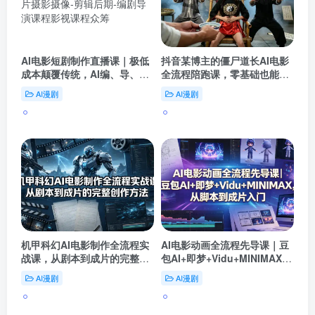
AI电影短剧制作直播课｜极低
抖音某博主的僵尸道长AI电影
成本颠覆传统，AI编、导、演
全流程陪跑课，零基础也能当
全程赋能，极简流程快速出片
导演，用AI拍出你的专属大片
AI漫剧
AI漫剧
机甲科幻AI电影制作全流程实
AI电影动画全流程先导课｜豆
战课，从剧本到成片的完整创
包AI+即梦+Vidu+MINIMAX，
作方法
从脚本到成片入门
AI漫剧
AI漫剧