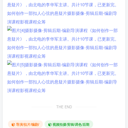
THE END
导演/拉片/编剧/
视频拍摄/剪辑/调色/后期