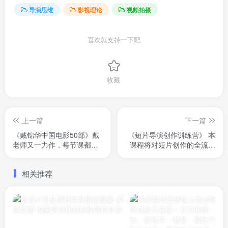
导演思维
影视理论
视频拍摄
喜欢就支持一下吧
收藏
上一篇
下一篇
《戴锦华中国电影50部》戴
《短片导演创作训练营》 本
老师又一力作，每节课都超
课程将对短片创作的全流程
长时间，一节课讲解一部电
进行梳理和分析，从创作思
影，共计52节，完结
维、选题和剧作到拍摄制
相关推荐
作、剪辑后期等进行全方面
的讲解，帮助年轻的独立创
作者走好入行的第一步。原
价1099元