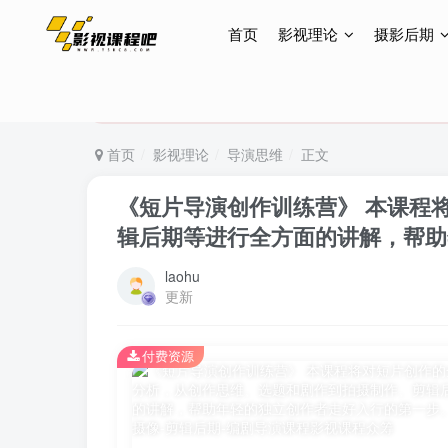
首页
影视理论
摄影后期
特惠终身会员299元，网站所有内容都可观看，终身
特惠终身会员299元，网站所有内容都可观看，终身
特惠终身会员299元，网站所有内容都可观看，终身
首页
影视理论
导演思维
正文
《短片导演创作训练营》 本课程
辑后期等进行全方面的讲解，帮助
laohu
更新
付费资源