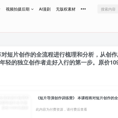
视频拍摄后期
AI漫剧
无版权素材
免费更新
免费更新
免费更新
将对短片创作的全流程进行梳理和分析，从创
年轻的独立创作者走好入行的第一步。原价109
此内容为付费资源，请付费后查看