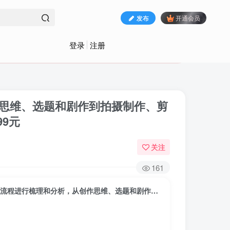
发布
开通会员
登录
注册
作思维、选题和剧作到拍摄制作、剪
9元
关注
161
《短片导演创作训练营》 本课程将对短片创作的全流程进行梳理和分析，从创作思维、选题和剧作到拍摄制作、剪辑后期等进行全方面的讲解，帮助年轻的独立创作者走好入行的第一步。原价1099元