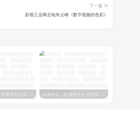
下一篇
影视工业网北电朱云峰《数字视频的色彩》
26800元《职业剪辑师系统实战就业班》400节课程，包含视听语言、编剧、影视剪辑、短片剪辑、长片剪辑等内容。非常适合想要进阶学习剪辑知识的朋友
36800元《影视制作全流程实战就业班》共计874节课程。包含达芬奇调色、影视剪辑、短片剪辑、长片剪辑、Amc剪辑、电影摄影、AE特效、C4D三维设计、视频包装等内容