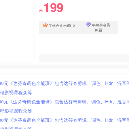
199
米
99.5
年/终身会员
半价会员
米
免费