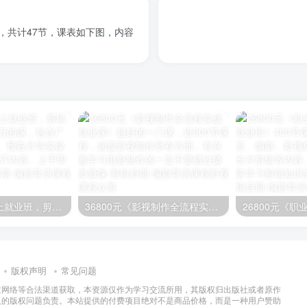
品，共计47节，课表如下图，内容
映美剪辑思维线上就业班，剪辑课程的天花板！几万的课，包含广告、宣传片、电影、预告片等实操剪辑内容，素材近3T内容。上手即学
36800元《影视制作全流程实战就业课》超好的一门课，近900节课程，涵盖影视制作所有方面。有兴趣学习电影制作的一定不要错过
版权声明
常见问题
过网络等合法渠道获取，本资源仅作为学习交流所用，其版权归出版社或者原作
及的版权问题负责。本站提供的付费项目绝对不是商品价格，而是一种用户赞助