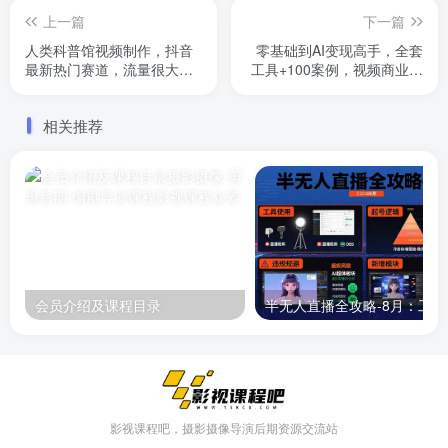
上一篇
下一篇
人类科普馆视频制作，抖音
零基础到AI变现高手，全套
最新热门赛道，流量很大，1
工具+100案例，视频商业应
个月涨粉35W，可过伙伴计
用速成指南
划
相关推荐
会员介绍及课程目录
半无人直播
影视课程吧，摄影摄像导演后期资源交流站