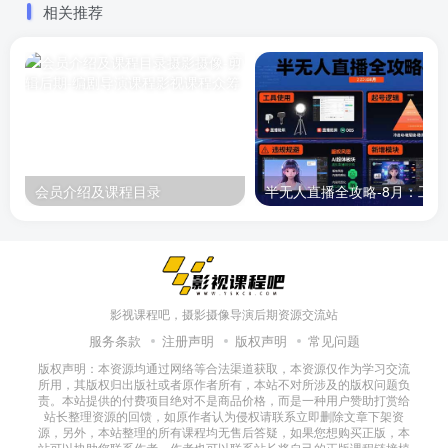
相关推荐
会员介绍及课程目录
半无人直播
影视课程吧，摄影摄像导演后期资源交流站
服务条款
注册声明
版权声明
常见问题
版权声明：本资源均通过网络等合法渠道获取，本资源仅作为学习交流
所用，其版权归出版社或者原作者所有，本站不对所涉及的版权问题负
责。本站提供的付费项目绝对不是商品价格，而是一种用户赞助打赏给
站长整理资源的回馈，如原作者认为侵权请联系立即删除文章下架资
源，另外，本站整理的所有课程均无售后答疑，如果您想购买正版，本
站可以协助您联系作者，作者也可以联系站长将自己的正版课程链接植