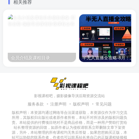
相关推荐
会员介绍及课程目录
半无人直播
影视课程吧，摄影摄像导演后期资源交流站
服务条款
注册声明
版权声明
常见问题
版权声明：本资源均通过网络等合法渠道获取，本资源仅作为学习交流
所用，其版权归出版社或者原作者所有，本站不对所涉及的版权问题负
责。本站提供的付费项目绝对不是商品价格，而是一种用户赞助打赏给
站长整理资源的回馈，如原作者认为侵权请联系立即删除文章下架资
源，另外，本站整理的所有课程均无售后答疑，如果您想购买正版，本
站可以协助您联系作者，作者也可以联系站长将自己的正版课程链接植