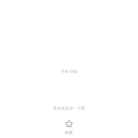
THE END
喜欢就支持一下吧
收藏