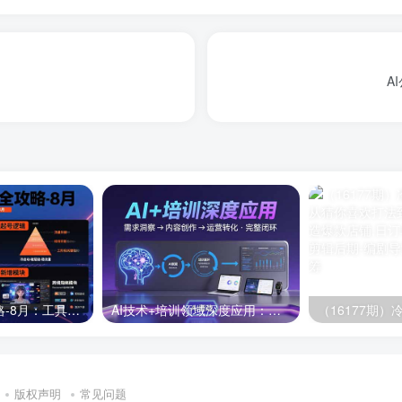
】
A
半无人直播全攻略-8月：工具使用+起号逻辑+违规规避,新增AI超体与跨境模块
AI技术+培训领域深度应用：需求洞察-内容创作-运营转化 的完整闭环
版权声明
常见问题