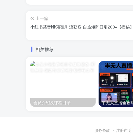
上一篇
小红书某音NK赛道引流获客 自热矩阵日引200+【揭秘
相关推荐
会员介绍及课程目录
服务条款
注册声明