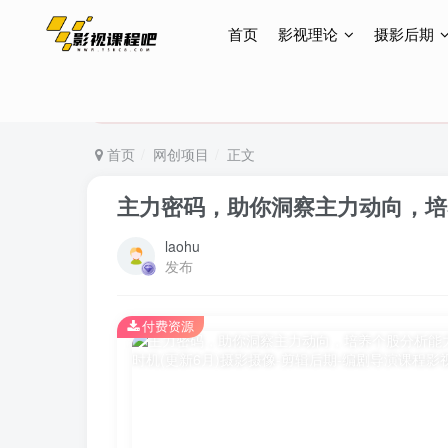
首页
影视理论
摄影后期
特惠终身会员299元，网站所有内容都可观看，终身
首页
网创项目
正文
主力密码，助你洞察主力动向，培
laohu
发布
付费资源