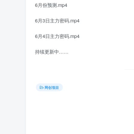
6月份预测.mp4
6月3日主力密码.mp4
6月4日主力密码.mp4
持续更新中……
网创项目