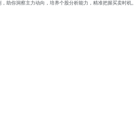
判，助你洞察主力动向，培养个股分析能力，精准把握买卖时机