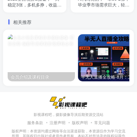
稳定3张，多机多挣，收益无
毕业季市场需求巨大，轻松
上限，简单操作好上手【揭
月入过W【附赠工具指令】
秘】
相关推荐
会员介绍及课程目录
半无人直播
影视课程吧，摄影摄像导演后期资源交流站
服务条款
注册声明
版权声明
常见问题
版权声明：本资源均通过网络等合法渠道获取，本资源仅作为学习交流
所用，其版权归出版社或者原作者所有，本站不对所涉及的版权问题负