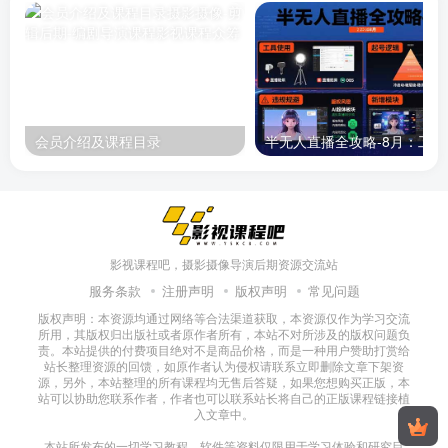
会员介绍及课程目录
半无人直播
影视课程吧，摄影摄像导演后期资源交流站
服务条款
注册声明
版权声明
常见问题
版权声明：本资源均通过网络等合法渠道获取，本资源仅作为学习交流
所用，其版权归出版社或者原作者所有，本站不对所涉及的版权问题负
责。本站提供的付费项目绝对不是商品价格，而是一种用户赞助打赏给
站长整理资源的回馈，如原作者认为侵权请联系立即删除文章下架资
源，另外，本站整理的所有课程均无售后答疑，如果您想购买正版，本
站可以协助您联系作者，作者也可以联系站长将自己的正版课程链接植
入文章中。
本站所发布的一切学习教程、软件等资料仅限用于学习体验和研究目