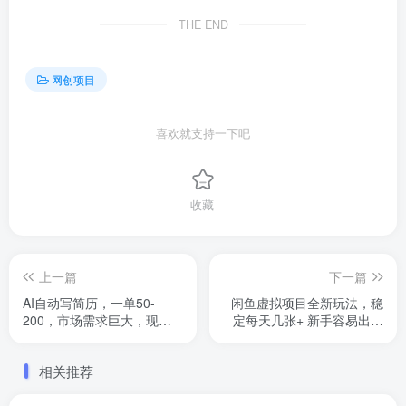
THE END
网创项目
喜欢就支持一下吧
收藏
上一篇
下一篇
AI自动写简历，一单50-
闲鱼虚拟项目全新玩法，稳
200，市场需求巨大，现在
定每天几张+ 新手容易出单
旺季，轻松月入过万【附…
不需要任何技术
相关推荐