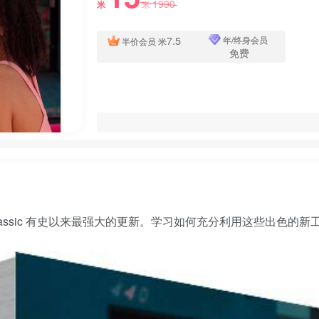
1990
米
米
7.5
年/终身会员
半价会员
米
免费
troom classic 有史以来最强大的更新。学习如何充分利用这些出