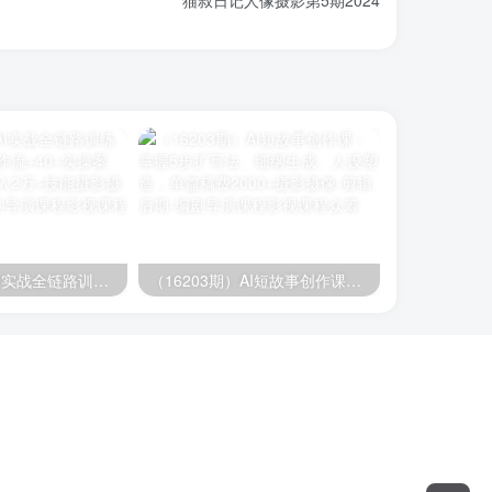
（16219期）AI实战全链路训练营：35个核心工作流+40+实操案例，30天掌握月入2万+技能
（16203期）AI短故事创作课：掌握5步扩写法、细纲生成、人设塑造，单篇稿费2000+