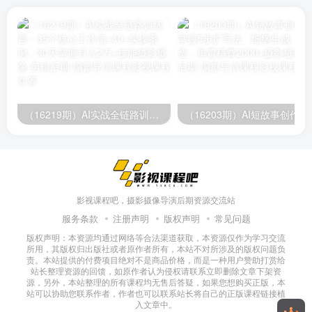
（16219期）AI实战全链路训练营：35个核心工作流+40+实操案例，30天掌握月入2万+技能
（16203期）AI短故
影视课程吧，摄影摄像导演后期资源交流站
服务条款
注册声明
版权声明
常见问题
版权声明：本资源均通过网络等合法渠道获取，本资源仅作为学习交流
所用，其版权归出版社或者原作者所有，本站不对所涉及的版权问题负
责。本站提供的付费项目绝对不是商品价格，而是一种用户赞助打赏给
站长整理资源的回馈，如原作者认为侵权请联系立即删除文章下架资
源，另外，本站整理的所有课程均无售后答疑，如果您想购买正版，本
站可以协助您联系作者，作者也可以联系站长将自己的正版课程链接植
入文章中。