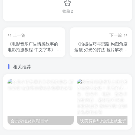
收藏
2
上一篇
下一篇
《电影音乐广告情感故事的
《拍摄技巧与思路 构图角度
电影拍摄教程-中文字幕》 学
运镜 灯光的打法 拉片解析》
会通过灯光、色彩和相机来
Fcxp鹏鹏主讲，内容丰富，
讲述故事并增强其情感的能
原价1299
相关推荐
力需要对光本身的理解。由
摄影导演大卫·库托主讲！学
习摄影的基础知识和电影的
创作方向。大卫教你如何从
两种不同风格的剧本中提取
关键的角色情绪，并通过灯
光和镜头传达出来
会员介绍及课程目录
映美剪辑