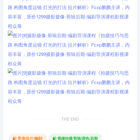
THE END
导演/拉片/编剧/
视频拍摄/剪辑/调色/后期