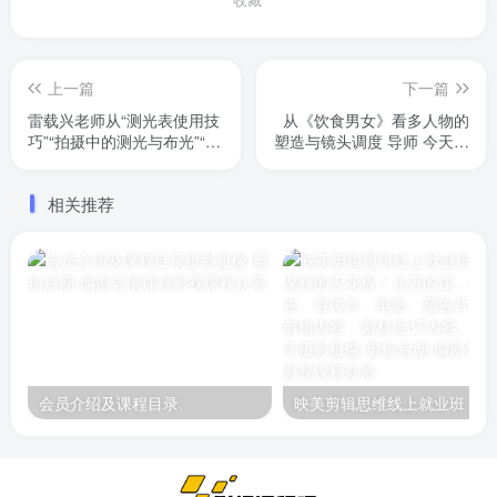
上一篇
下一篇
雷载兴老师从“测光表使用技
从《饮食男女》看多人物的
巧”“拍摄中的测光与布光”“实
塑造与镜头调度 导师 今天电
拍时不同景别的量光和布光”
影教育 许斌
三个方面，对电影拍摄中量
相关推荐
光、测光大家常见却又没有
留意的15个课题点进行了详
细讲述
会员介绍及课程目录
映美剪辑