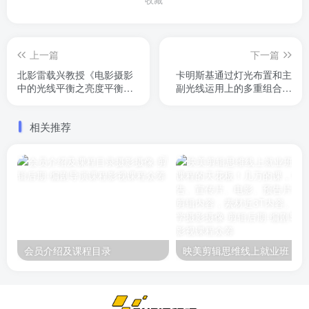
上一篇
下一篇
北影雷载兴教授《电影摄影
卡明斯基通过灯光布置和主
中的光线平衡之亮度平衡》
副光线运用上的多重组合，
包含亮度平衡与拍摄中光线
令画面呈现出考究的构图，
的四个统一，通过经典片段
虽然全片是黑白主调，但在
相关推荐
看光比与反差在电影中的应
大师的灯光下，每个镜头都
用，以及本课的答疑。3个小
提现了无比的质感
时讲解。花小钱，听大师讲
解
会员介绍及课程目录
映美剪辑