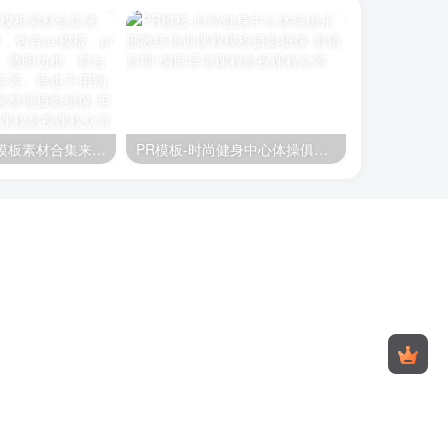
2024龙年新年模板素材合集来了！200多G素材，包含ae模板，pr模板，海报模板，透明边框，舞台背景视频，音效等等。再也不用到处找素材了！独家整理
PR模板-时尚健身中心体操俱乐部教练培训课程模板