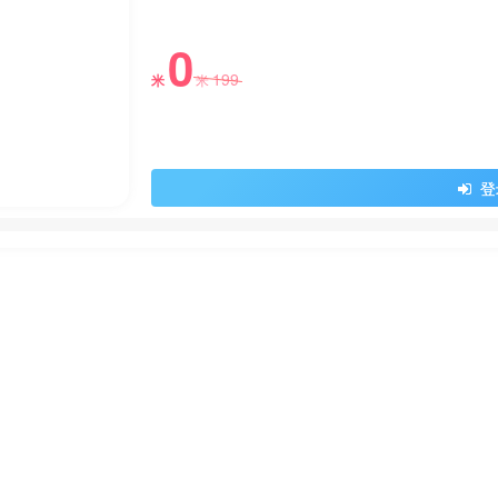
0
199
米
米
登