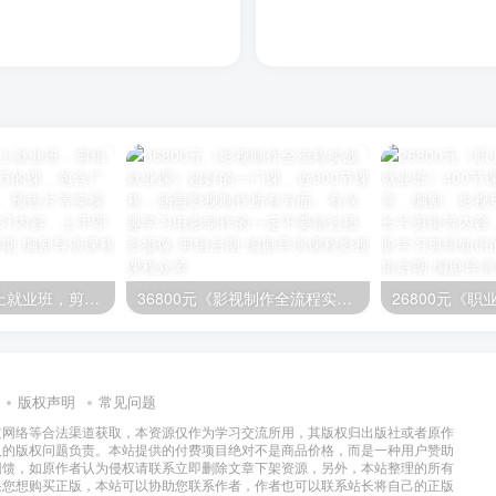
映美剪辑思维线上就业班，剪辑课程的天花板！几万的课，包含广告、宣传片、电影、预告片等实操剪辑内容，素材近3T内容。上手即学
36800元《影视制作全流程实战就业课》超好的一门课，近900节课程，涵盖影视制作所有方面。有兴趣学习电影制作的一定不要错过
版权声明
常见问题
过网络等合法渠道获取，本资源仅作为学习交流所用，其版权归出版社或者原作
及的版权问题负责。本站提供的付费项目绝对不是商品价格，而是一种用户赞助
回馈，如原作者认为侵权请联系立即删除文章下架资源，另外，本站整理的所有
果您想购买正版，本站可以协助您联系作者，作者也可以联系站长将自己的正版