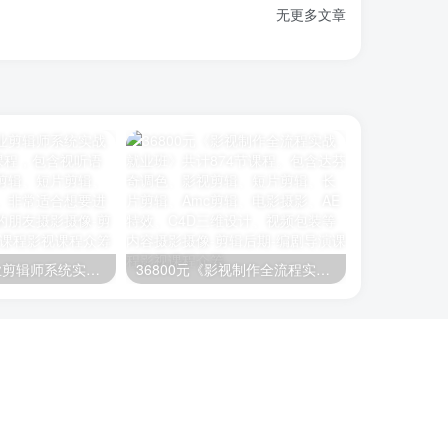
无更多文章
26800元《职业剪辑师系统实战就业班》400节课程，包含视听语言、编剧、影视剪辑、短片剪辑、长片剪辑等内容。非常适合想要进阶学习剪辑知识的朋友
36800元《影视制作全流程实战就业班》共计874节课程。包含达芬奇调色、影视剪辑、短片剪辑、长片剪辑、Amc剪辑、电影摄影、AE特效、C4D三维设计、视频包装等内容