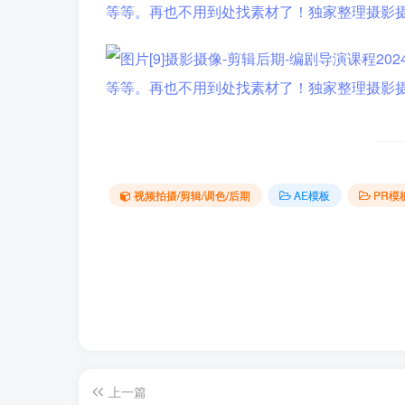
视频拍摄/剪辑/调色/后期
AE模板
PR模
上一篇