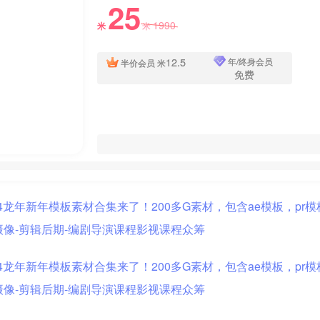
25
1990
米
米
12.5
年/终身会员
半价会员
米
免费