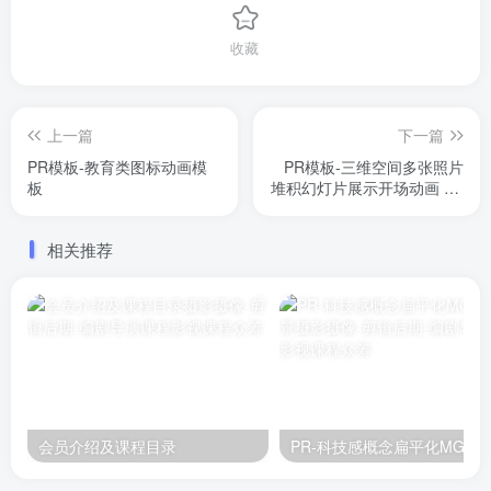
收藏
上一篇
下一篇
PR模板-教育类图标动画模
PR模板-三维空间多张照片
板
堆积幻灯片展示开场动画 3D
Photo Slideshow Premiere
Pro
相关推荐
会员介绍及课程目录
PR-科技感概念扁平化M