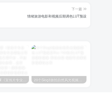
下一篇
情绪旅游电影和视频后期调色LUT预设
kang调色实验课《宣传片专业户》 调色预设。拿给专业调色公司成本太大，自己做又调不好，不妨试试此LUT，一键出效果，达芬奇、Pr、FCPX都支持！
20个Slog3旅拍自然风光视频调色 LUT预设及Rec 709格式LUT预设
冬季风光人