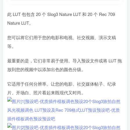
此 LUT 包包含 20 个 Slog3 Nature LUT 和 20 个 Rec 709
Nature LUT。
您可以将它们用于您的电影和电视、社交视频、演示文稿
等。
最重要的是，它们非常易于使用。导入预设文件或将 LUT 拖
放到您的视频中以添加出色的颜色分级。
它适用于任何分辨率。让您的电影、社交媒体帖子、纪录
片、开场白、照片看起来既现代又时尚。