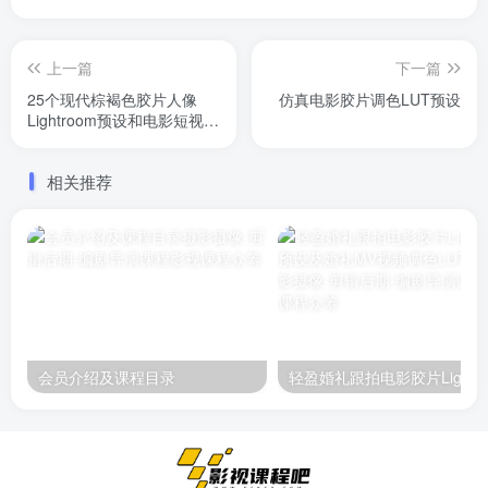
上一篇
下一篇
25个现代棕褐色胶片人像
仿真电影胶片调色LUT预设
Lightroom预设和电影短视频
调色LUT预设
相关推荐
会员介绍及课程目录