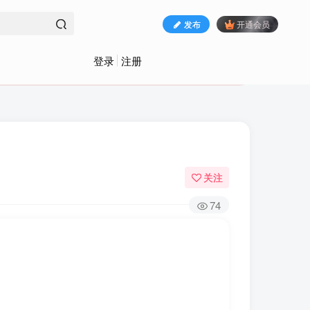
发布
开通会员
登录
注册
关注
74