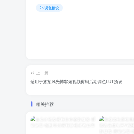
调色预设
上一篇
适用于旅拍风光博客短视频剪辑后期调色LUT预设
相关推荐