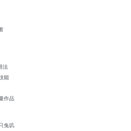
者
套用法
技能
量作品
只兔叽