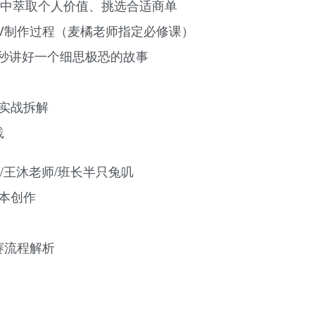
在商单中萃取个人价值、挑选合适商单
整MV制作过程（麦橘老师指定必修课）
用30秒讲好一个细思极恐的故事
视频实战拆解
践
师/王沐老师/班长半只兔叽
剧本创作
双赛流程解析