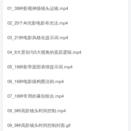
01_38种影视神级镜头运镜.mp4
02_20个AI光影电影布光法.mp4
03_21种电影风格化提示词.mp4
04_8大景别与5大视角的底层逻辑.mp4
05_18种影帝面部表情提示词.mp4
06_16种电影级构图法则.mp4
07_18种常用的暴别组合.mp4
09_9种高阶镜头时间控制.mp4
09_9种高阶镜头时间控制封面.gif