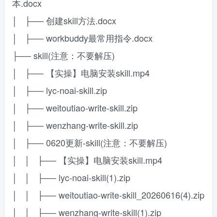
本.docx
│ ├── 创建skill方法.docx
│ ├── workbuddy最常用指令.docx
├── skill(注意：不要解压)
│ ├── 【实操】电脑安装skill.mp4
│ ├── lyc-noai-skill.zip
│ ├── weitoutiao-write-skill.zip
│ ├── wenzhang-write-skill.zip
│ ├── 0620更新-skill(注意：不要解压)
│ │ ├── 【实操】电脑安装skill.mp4
│ │ ├── lyc-noai-skill(1).zip
│ │ ├── weitoutiao-write-skill_20260616(4).zip
│ │ ├── wenzhang-write-skill(1).zip