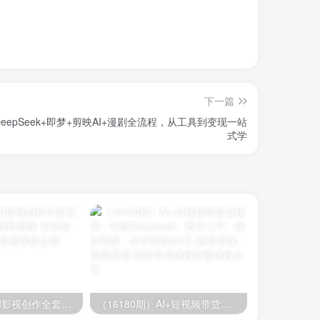
下一篇
：DeepSeek+即梦+剪映AI+漫剧全流程，从工具到变现一站
式学
AI电影创作，AI影视创作全套完整课程（25节）
（16180期）AI+短视频带货全栈课：掌握Deepseek、数字人IP、爆款视频，单月营收20万+