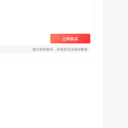
立即购买
建议登录购买，未登录无法保存数据