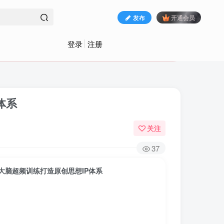
发布
开通会员
登录
注册
体系
关注
37
大脑超频训练打造原创思想IP体系