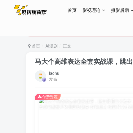
首页
影视理论
摄影后期
特惠终身会员299元，网站所有内容都可观看，终身
特惠终身会员299元，网站所有内容都可观看，终身
特惠终身会员299元，网站所有内容都可观看，终身
首页
AI漫剧
正文
马大个高维表达全套实战课，跳出
laohu
发布
付费资源