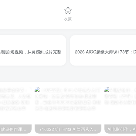
收藏
教学AI漫剧短视频，从灵感到成片完整
2026 AIGC超级大师课173节
（16203期）AI短故事创作课：掌握5步扩写法、细纲生成、人设塑造，单篇稿费2000+
（16222期）Krita AI绘画从入门到变现：文生图/实时绘画/模型部署，副业月均6000元