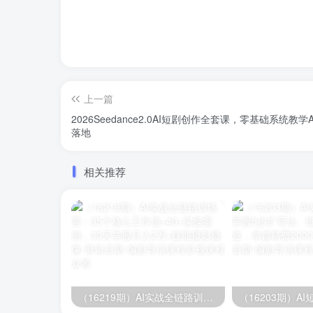
上一篇
2026Seedance2.0AI短剧创作全套课，零基础系统
落地
相关推荐
（16219期）AI实战全链路训练营：35个核心工作流+40+实操案例，30天掌握月入2万+技能