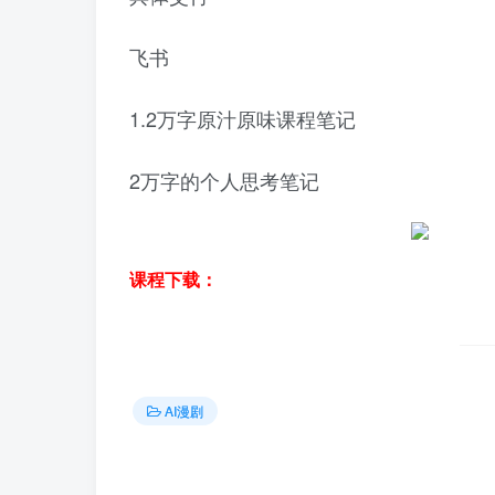
飞书
1.2万字原汁原味课程笔记
2万字的个人思考笔记
课程下载：
AI漫剧