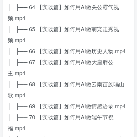
│ ├── 64 【实战篇】如何用AI做关公霸气视
频.mp4
│ ├── 65 【实战篇】如何用AI做萌宠走秀视
频.mp4
│ ├── 66 【实战篇】如何用AI做历史人物.mp4
│ ├── 67 【实战篇】如何用AI做大唐胖公
主.mp4
│ ├── 68 【实战篇】如何用AI做云南苗族唱山
歌.mp4
│ ├── 69 【实战篇】如何用AI做情感语录.mp4
│ ├── 70 【实战篇】如何用AI做端午节祝
福.mp4