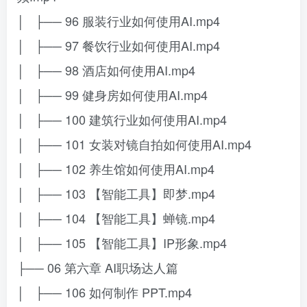
│ ├── 96 服装行业如何使用AI.mp4
│ ├── 97 餐饮行业如何使用AI.mp4
│ ├── 98 酒店如何使用AI.mp4
│ ├── 99 健身房如何使用AI.mp4
│ ├── 100 建筑行业如何使用AI.mp4
│ ├── 101 女装对镜自拍如何使用AI.mp4
│ ├── 102 养生馆如何使用AI.mp4
│ ├── 103 【智能工具】即梦.mp4
│ ├── 104 【智能工具】蝉镜.mp4
│ ├── 105 【智能工具】IP形象.mp4
├── 06 第六章 AI职场达人篇
│ ├── 106 如何制作 PPT.mp4