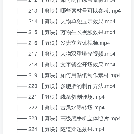
│ ├── 213 【剪映】哪些素材号可以参考.mp4
│ ├── 214 【剪映】人物单独显示效果.mp4
│ ├── 215 【剪映】万物生长视频效果.mp4
│ ├── 216 【剪映】发光立方体视频.mp4
│ ├── 217 【剪映】人物双重曝光视频.mp4
│ ├── 218 【剪映】文字镂空开场效果.mp4
│ ├── 219 【剪映】如何用贴纸制作素材.mp4
│ ├── 220 【剪映】多胞胎的制作方法.mp4
│ ├── 221 【剪映】线条切割转场.mp4
│ ├── 222 【剪映】古风水墨转场.mp4
│ ├── 223 【剪映】高级感手机立体照片.mp4
│ ├── 224 【剪映】隧道穿越效果.mp4