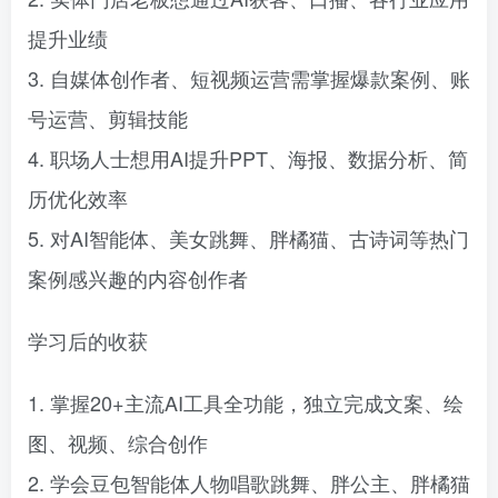
提升业绩
3. 自媒体创作者、短视频运营需掌握爆款案例、账
号运营、剪辑技能
4. 职场人士想用AI提升PPT、海报、数据分析、简
历优化效率
5. 对AI智能体、美女跳舞、胖橘猫、古诗词等热门
案例感兴趣的内容创作者
学习后的收获
1. 掌握20+主流AI工具全功能，独立完成文案、绘
图、视频、综合创作
2. 学会豆包智能体人物唱歌跳舞、胖公主、胖橘猫