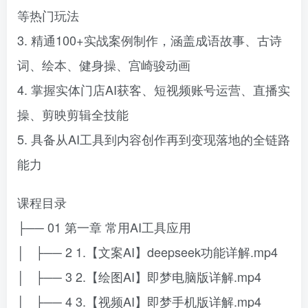
等热门玩法
3. 精通100+实战案例制作，涵盖成语故事、古诗
词、绘本、健身操、宫崎骏动画
4. 掌握实体门店AI获客、短视频账号运营、直播实
操、剪映剪辑全技能
5. 具备从AI工具到内容创作再到变现落地的全链路
能力
课程目录
├── 01 第一章 常用AI工具应用
│ ├── 2 1.【文案AI】deepseek功能详解.mp4
│ ├── 3 2.【绘图AI】即梦电脑版详解.mp4
│ ├── 4 3.【视频AI】即梦手机版详解.mp4