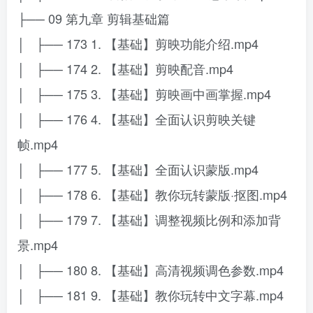
├── 09 第九章 剪辑基础篇
│ ├── 173 1. 【基础】剪映功能介绍.mp4
│ ├── 174 2. 【基础】剪映配音.mp4
│ ├── 175 3. 【基础】剪映画中画掌握.mp4
│ ├── 176 4. 【基础】全面认识剪映关键
帧.mp4
│ ├── 177 5. 【基础】全面认识蒙版.mp4
│ ├── 178 6. 【基础】教你玩转蒙版·抠图.mp4
│ ├── 179 7. 【基础】调整视频比例和添加背
景.mp4
│ ├── 180 8. 【基础】高清视频调色参数.mp4
│ ├── 181 9. 【基础】教你玩转中文字幕.mp4