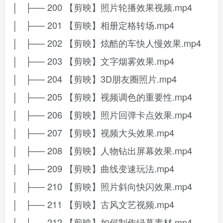
│ ├── 200 【剪映】照片轮播效果视频.mp4
│ ├── 201 【剪映】相册定格转场.mp4
│ ├── 202 【剪映】炫酷的车快人慢效果.mp4
│ ├── 203 【剪映】文字烟雾效果.mp4
│ ├── 204 【剪映】3D朋友圈照片.mp4
│ ├── 205 【剪映】视频调色的重要性.mp4
│ ├── 206 【剪映】照片回弹卡点效果.mp4
│ ├── 207 【剪映】视频大头效果.mp4
│ ├── 208 【剪映】人物钻出屏幕效果.mp4
│ ├── 209 【剪映】曲线变速玩法.mp4
│ ├── 210 【剪映】照片斜向快闪效果.mp4
│ ├── 211 【剪映】古风文艺视频.mp4
│ ├── 212 【剪映】如何制作绿幕素材.mp4