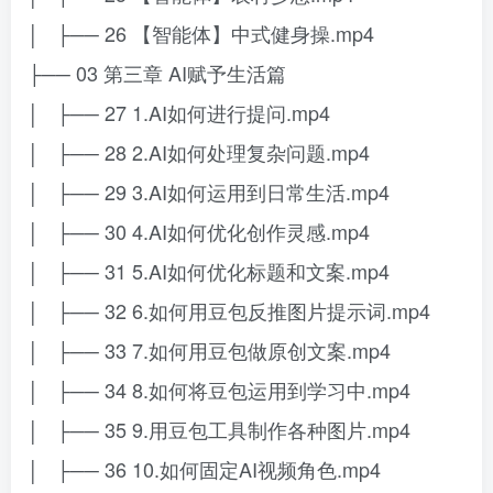
│ ├── 26 【智能体】中式健身操.mp4
├── 03 第三章 AI赋予生活篇
│ ├── 27 1.AI如何进行提问.mp4
│ ├── 28 2.AI如何处理复杂问题.mp4
│ ├── 29 3.AI如何运用到日常生活.mp4
│ ├── 30 4.AI如何优化创作灵感.mp4
│ ├── 31 5.AI如何优化标题和文案.mp4
│ ├── 32 6.如何用豆包反推图片提示词.mp4
│ ├── 33 7.如何用豆包做原创文案.mp4
│ ├── 34 8.如何将豆包运用到学习中.mp4
│ ├── 35 9.用豆包工具制作各种图片.mp4
│ ├── 36 10.如何固定AI视频角色.mp4