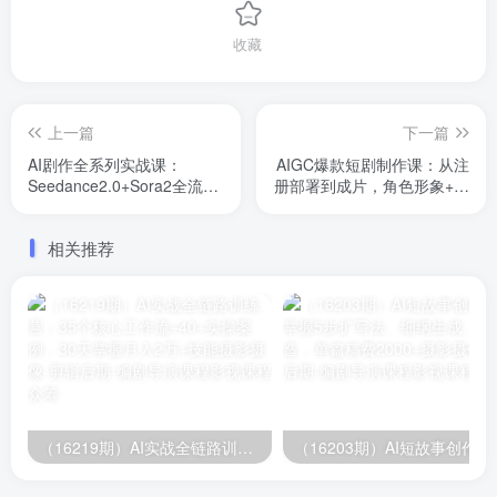
收藏
上一篇
下一篇
AI剧作全系列实战课：
AIGC爆款短剧制作课：从注
Seedance2.0+Sora2全流
册部署到成片，角色形象+分
程，从改编到成片，批量产
镜+配音全流程
出高质量短剧
相关推荐
（16219期）AI实战全链路训练营：35个核心工作流+40+实操案例，30天掌握月入2万+技能
（16203期）AI短故