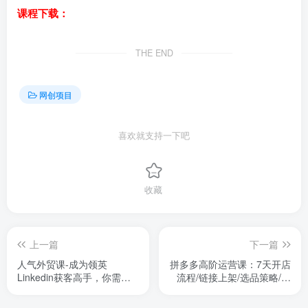
课程下载：
THE END
网创项目
喜欢就支持一下吧
收藏
上一篇
下一篇
人气外贸课-成为领英
拼多多高阶运营课：7天开店
Linkedin获客高手，你需要
流程/链接上架/选品策略/爆
做对什么
款打造与持续增长