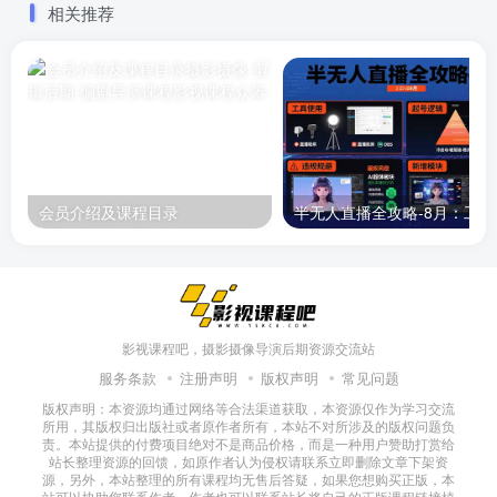
相关推荐
会员介绍及课程目录
半无人直播
影视课程吧，摄影摄像导演后期资源交流站
服务条款
注册声明
版权声明
常见问题
版权声明：本资源均通过网络等合法渠道获取，本资源仅作为学习交流
所用，其版权归出版社或者原作者所有，本站不对所涉及的版权问题负
责。本站提供的付费项目绝对不是商品价格，而是一种用户赞助打赏给
站长整理资源的回馈，如原作者认为侵权请联系立即删除文章下架资
源，另外，本站整理的所有课程均无售后答疑，如果您想购买正版，本
站可以协助您联系作者，作者也可以联系站长将自己的正版课程链接植