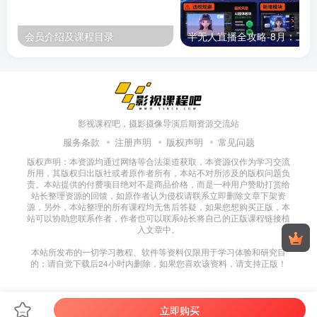
会员介绍及课程目录
半无人直播
影视课程吧，摄影摄像导演后期资源交流站
服务条款
注册声明
版权声明
常见问题
版权声明：本资源均通过网络等合法渠道获取，本资源仅作为学习交流
所用，其版权归出版社或者原作者所有，本站不对所涉及的版权问题负
责。本站提供的付费项目绝对不是商品价格，而是一种用户赞助打赏给
站长整理资源的回馈，如原作者认为侵权请联系立即删除文章下架资
源，另外，本站整理的所有课程均无售后答疑，如果您想购买正版，本
站可以协助您联系作者，作者也可以联系站长将自己的正版课程链接植
入文章中。
本站所发布的一切学习教程、软件等资料仅限用于学习体验和研究目
的；请自觉下载后24小时内删除，如果您喜欢该资料，请支持正版！
立即购买