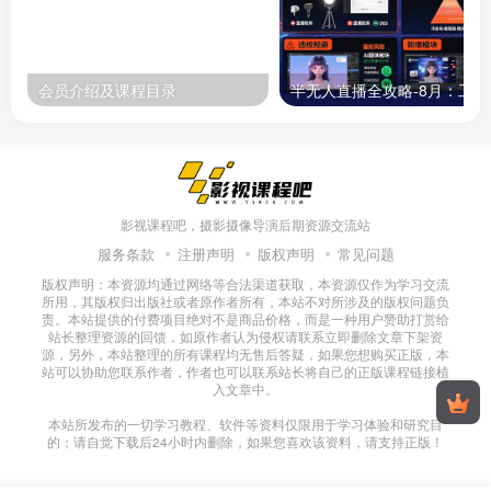
会员介绍及课程目录
半无人直播
影视课程吧，摄影摄像导演后期资源交流站
服务条款
注册声明
版权声明
常见问题
版权声明：本资源均通过网络等合法渠道获取，本资源仅作为学习交流
所用，其版权归出版社或者原作者所有，本站不对所涉及的版权问题负
责。本站提供的付费项目绝对不是商品价格，而是一种用户赞助打赏给
站长整理资源的回馈，如原作者认为侵权请联系立即删除文章下架资
源，另外，本站整理的所有课程均无售后答疑，如果您想购买正版，本
站可以协助您联系作者，作者也可以联系站长将自己的正版课程链接植
入文章中。
本站所发布的一切学习教程、软件等资料仅限用于学习体验和研究目
的；请自觉下载后24小时内删除，如果您喜欢该资料，请支持正版！