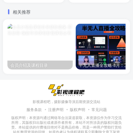
播
300元的收入！
相关推荐
会员介绍及课程目录
半无人直播
影视课程吧，摄影摄像导演后期资源交流站
服务条款
注册声明
版权声明
常见问题
版权声明：本资源均通过网络等合法渠道获取，本资源仅作为学习交流
所用，其版权归出版社或者原作者所有，本站不对所涉及的版权问题负
责。本站提供的付费项目绝对不是商品价格，而是一种用户赞助打赏给
站长整理资源的回馈，如原作者认为侵权请联系立即删除文章下架资