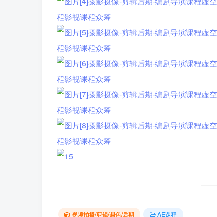
视频拍摄/剪辑/调色/后期
AE课程