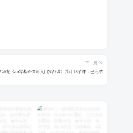
下一篇
影华龙《ae零基础快速入门实战课》共计13节课，已完结