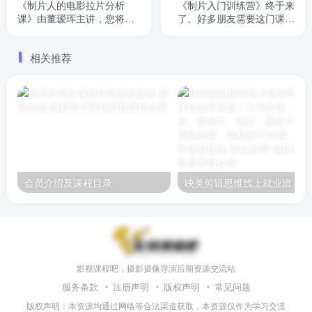
《制片人的电影拉片分析
《制片入门训练营》终于来
课》由董瑷珲主讲，您将获
了。好多朋友需要这门课或
得： •如何用制片人思维去看
者制片课程。这个课讲的很
电影 •全面的制片和创作分析
通俗易懂，而且专业知识也
相关推荐
解读影片方法 •增大阅片量及
丰富，大概20个小时课时，
建立自己的拍摄参考素材库 •
有配套ppt。699元
电影制片人和电影创作者必
须掌握的科学工作方法适。
30来个小时课程时长，内容
丰富到爆。已完结
会员介绍及课程目录
映美剪辑
影视课程吧，摄影摄像导演后期资源交流站
服务条款
注册声明
版权声明
常见问题
版权声明：本资源均通过网络等合法渠道获取，本资源仅作为学习交流