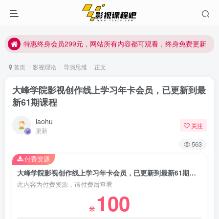
特惠终身会员299元，网站所有内容都可观看，终身免费更新
特惠终身会员299元，网站所有内容都可观看，终身免费更新
特惠终身会员299元，网站所有内容都可观看，终身免费更新
首页
影视理论
导演思维
正文
大峰学院影视创作线上学习年卡会员，已更新到最
新61期课程
laohu
关注
更新
563
付费资源
大峰学院影视创作线上学习年卡会员，已更新到最新61期课程
此内容为付费资源，请付费后查看
100
米