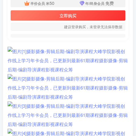
50
免费
半价会员
米
年/终身会员
立即购买
建议登录购买，未登录无法保存数据