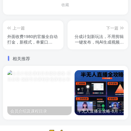
收藏
上一篇
下一篇
外面收费1980的官服全自动
分成计划新玩法，不用剪辑
打金，新模式，单窗口
一键发布，纯AI生成视频，
50+，支持批量矩阵，工具
累计收入达5.1W
+渠道【揭秘】
相关推荐
会员介绍及课程目录
半无人直播