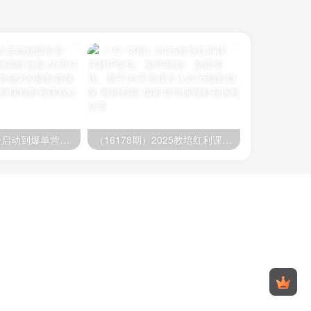
（16177期）冷启动到爆单营：从猜你喜欢打法到高阶运营,30天打造爆款店铺,日订单破200
（16178期）2025教培红利课：详解IP定位、创作规划、流量变现，新手90天实现月入20万