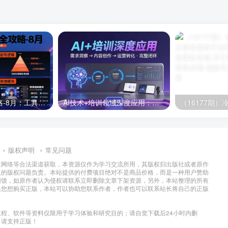
半无人直播全攻略-8月：工具使用+起号逻辑+违规规避,新增AI超体与跨境模块
AI技术+培训领域深度应用：需求洞察-内容创作-运营转化 的完整闭环
版权声明
常见问题
过网络等合法渠道获取，本资源仅作为学习交流所用，其版权归出版社或者原作
及的版权问题负责。本站提供的付费项目绝对不是商品价格，而是一种用户赞助
回馈，如原作者认为侵权请联系立即删除文章下架资源，另外，本站整理的所有
果您想购买正版，本站可以协助您联系作者，作者也可以联系站长将自己的正版
程、软件等资料仅限用于学习体验和研究目的；请自觉下载后24小时内删
，请支持正版！