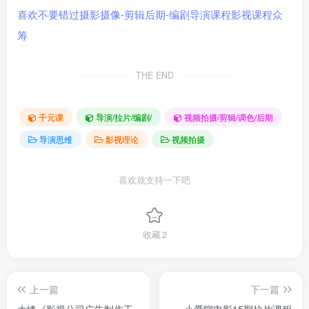
THE END
千元课
导演/拉片/编剧/
视频拍摄/剪辑/调色/后期
导演思维
影视理论
视频拍摄
喜欢就支持一下吧
收藏
2
上一篇
下一篇