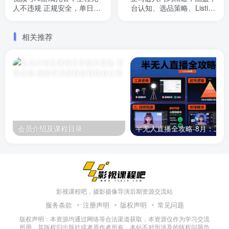
人不违规 正规安全，单日平
台认知、选品策略、Listing
均收益130+
优化、广告投放/等等
相关推荐
会员介绍及课程目录
半无人直播
影视课程吧，摄影摄像导演后期资源交流站
服务条款
注册声明
版权声明
常见问题
版权声明：本资源均通过网络等合法渠道获取，本资源仅作为学习交流
所用，其版权归出版社或者原作者所有，本站不对所涉及的版权问题负