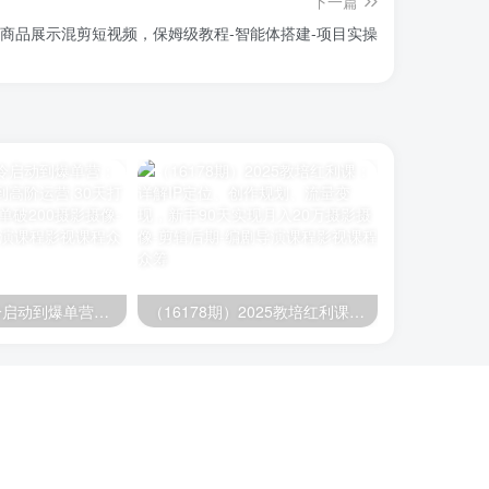
下一篇
成商品展示混剪短视频，保姆级教程-智能体搭建-项目实操
（16177期）冷启动到爆单营：从猜你喜欢打法到高阶运营,30天打造爆款店铺,日订单破200
（16178期）2025教培红利课：详解IP定位、创作规划、流量变现，新手90天实现月入20万