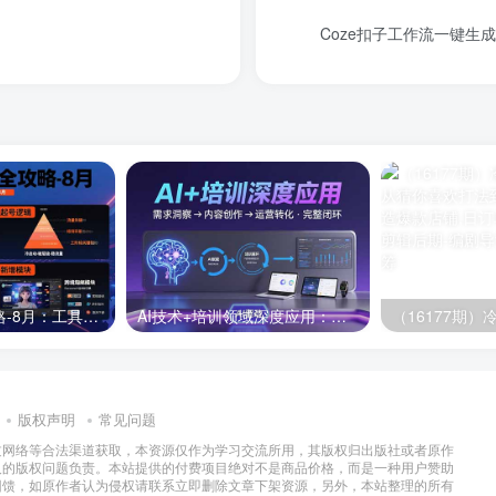
Coze扣子工作流一键生
半无人直播全攻略-8月：工具使用+起号逻辑+违规规避,新增AI超体与跨境模块
AI技术+培训领域深度应用：需求洞察-内容创作-运营转化 的完整闭环
版权声明
常见问题
过网络等合法渠道获取，本资源仅作为学习交流所用，其版权归出版社或者原作
及的版权问题负责。本站提供的付费项目绝对不是商品价格，而是一种用户赞助
回馈，如原作者认为侵权请联系立即删除文章下架资源，另外，本站整理的所有