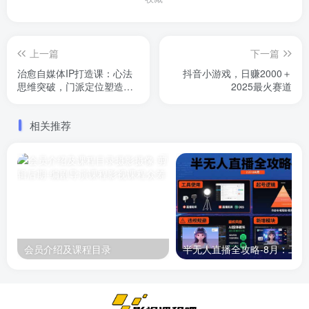
上一篇
下一篇
治愈自媒体IP打造课：心法
抖音小游戏，日赚2000＋
思维突破，门派定位塑造，
2025最火赛道
商业闭环搭建
相关推荐
会员介绍及课程目录
半无人直播