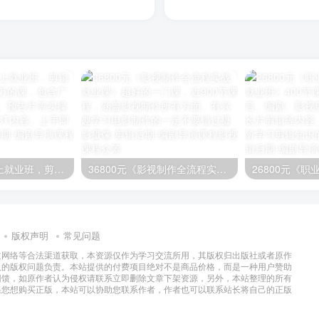
映美剪辑思维线上就业班，剪辑课程的天花板！几万的课，包含广告、宣传片、电影、预告片等实操剪辑内容，素材近3T内容。上手即学
36800元《影视制作全流程实战就业课》超好的一门课，近900节课程，涵盖影视制作所有方面。有兴趣学习电影制作的一定不要错过
版权声明
常见问题
过网络等合法渠道获取，本资源仅作为学习交流所用，其版权归出版社或者原作
及的版权问题负责。本站提供的付费项目绝对不是商品价格，而是一种用户赞助
回馈，如原作者认为侵权请联系立即删除文章下架资源，另外，本站整理的所有
果您想购买正版，本站可以协助您联系作者，作者也可以联系站长将自己的正版