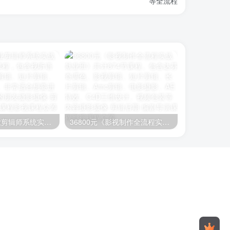
等全流程
26800元《职业剪辑师系统实战就业班》400节课程，包含视听语言、编剧、影视剪辑、短片剪辑、长片剪辑等内容。非常适合想要进阶学习剪辑知识的朋友
36800元《影视制作全流程实战就业班》共计874节课程。包含达芬奇调色、影视剪辑、短片剪辑、长片剪辑、Amc剪辑、电影摄影、AE特效、C4D三维设计、视频包装等内容