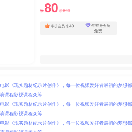
80
999
米
米
40
年/终身会员
半价会员
米
免费