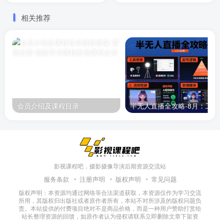
相关推荐
会员介绍及课程目录
半无人直播
影视课程吧，摄影摄像导演后期资源交流站
服务条款
注册声明
版权声明
常见问题
版权声明：本资源均通过网络等合法渠道获取，本资源仅作为学习交流
所用，其版权归出版社或者原作者所有，本站不对所涉及的版权问题负
责。本站提供的付费项目绝对不是商品价格，而是一种用户赞助打赏给
站长整理资源的回馈，如原作者认为侵权请联系立即删除文章下架资