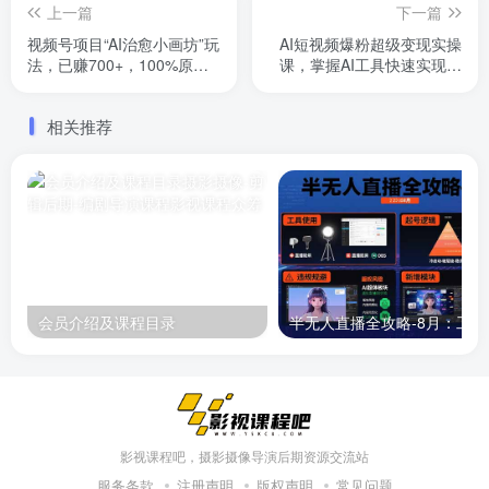
上一篇
下一篇
视频号项目“AI治愈小画坊”玩
AI短视频爆粉超级变现实操
法，已赚700+，100%原
课，掌握AI工具快速实现月
创，全程无脑操作(详细教
入过万
程)
相关推荐
会员介绍及课程目录
半无人直播
影视课程吧，摄影摄像导演后期资源交流站
服务条款
注册声明
版权声明
常见问题