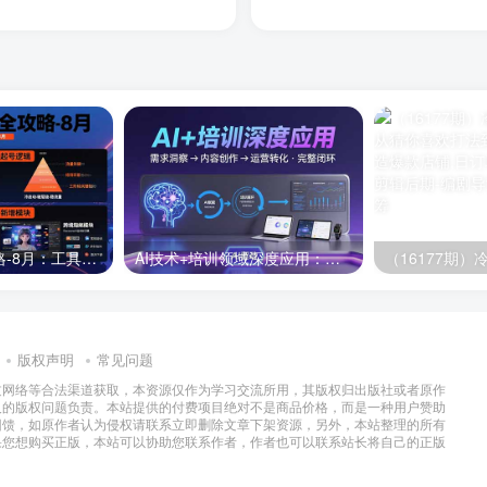
半无人直播全攻略-8月：工具使用+起号逻辑+违规规避,新增AI超体与跨境模块
AI技术+培训领域深度应用：需求洞察-内容创作-运营转化 的完整闭环
版权声明
常见问题
过网络等合法渠道获取，本资源仅作为学习交流所用，其版权归出版社或者原作
及的版权问题负责。本站提供的付费项目绝对不是商品价格，而是一种用户赞助
回馈，如原作者认为侵权请联系立即删除文章下架资源，另外，本站整理的所有
果您想购买正版，本站可以协助您联系作者，作者也可以联系站长将自己的正版