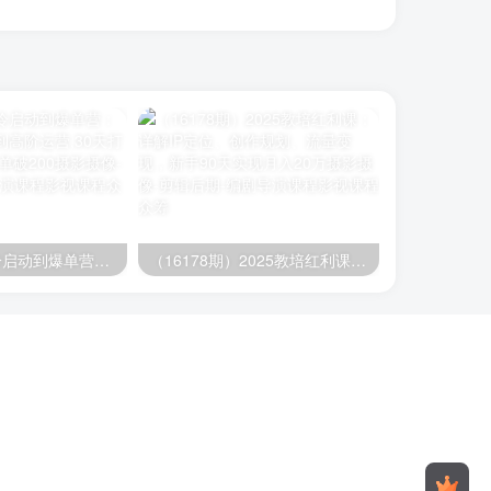
（16177期）冷启动到爆单营：从猜你喜欢打法到高阶运营,30天打造爆款店铺,日订单破200
（16178期）2025教培红利课：详解IP定位、创作规划、流量变现，新手90天实现月入20万