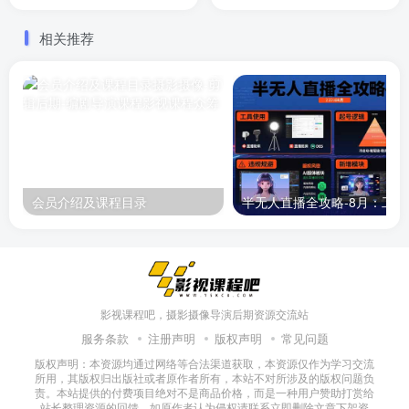
提升及创意表达等综合能力
相关推荐
会员介绍及课程目录
半无人直播
影视课程吧，摄影摄像导演后期资源交流站
服务条款
注册声明
版权声明
常见问题
版权声明：本资源均通过网络等合法渠道获取，本资源仅作为学习交流
所用，其版权归出版社或者原作者所有，本站不对所涉及的版权问题负
责。本站提供的付费项目绝对不是商品价格，而是一种用户赞助打赏给
站长整理资源的回馈，如原作者认为侵权请联系立即删除文章下架资